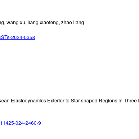
ng, wang xu, liang xiaofeng, zhao liang
/SSTe-2024-0358
kean Elastodynamics Exterior to Star-shaped Regions in Three
/s11425-024-2460-9