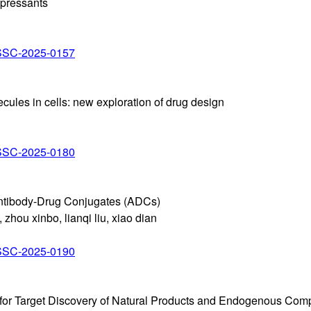
epressants
/SSC-2025-0157
ules in cells: new exploration of drug design
/SSC-2025-0180
ntibody-Drug Conjugates (ADCs)
zhou xinbo, lianqi liu, xiao dian
/SSC-2025-0190
 for Target Discovery of Natural Products and Endogenous Co