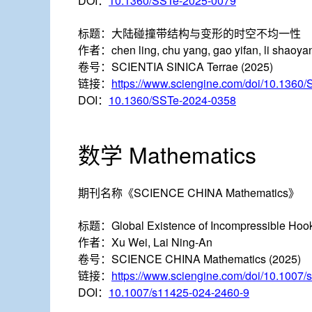
DOI：
10.1360/SSTe-2025-0079
标题：
大陆碰撞带结构与变形的时空不均一性
作者：
chen ling, chu yang, gao yifan, li shaoya
卷号：
SCIENTIA SINICA Terrae (2025)
链接：
https://www.sciengine.com/doi/10.1360
DOI：
10.1360/SSTe-2024-0358
数学 Mathematics
期刊名称
《SCIENCE CHINA Mathematics》
标题：
Global Existence of Incompressible Hoo
作者：
Xu Wei, Lai Ning-An
卷号：
SCIENCE CHINA Mathematics (2025)
链接：
https://www.sciengine.com/doi/10.1007
DOI：
10.1007/s11425-024-2460-9