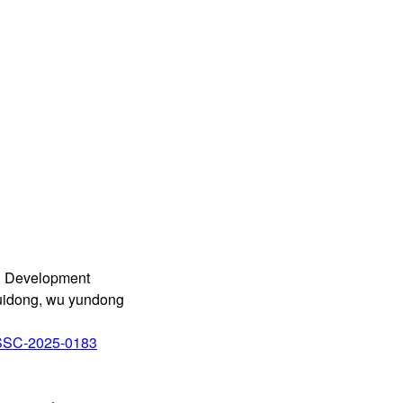
g Development
huidong, wu yundong
/SSC-2025-0183