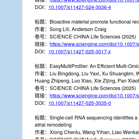
DOI：
10.1007/s11427-024-3036-4
标题：
Bioactive material promote functional re
作者：
Song Lili, Anderson Craig
卷号：
SCIENCE CHINA Life Sciences (2025)
链接：
https://www.sciengine.com/doi/10.1007
DOI：
10.1007/s11427-025-3017-x
标题：
EasyMultiProfiler: An Efficient Multi-Om
作者：
Liu Bingdong, Liu Yaxi, Xu Shuangbin,
Huang Zhipeng, Luo Xiao, Xie Zijing, Pan Xia
卷号：
SCIENCE CHINA Life Sciences (2025)
链接：
https://www.sciengine.com/doi/10.1007
DOI：
10.1007/s11427-025-3035-0
标题：
Single-cell RNA sequencing identifies a
atrial remodeling
作者：
Xiong Chenlu, Wang Yihan, Liao Wenkai