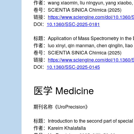
作者：
wang xiaomin, liu ningyun, yang xiaobo,
卷号：
SCIENTIA SINICA Chimica (2025)
链接：
https://www.sciengine.com/doi/10.1360
DOI：
10.1360/SSC-2025-0181
标题：
Application of Mass Spectrometry in the
作者：
luo xinyi, qin manman, chen qinglin, lia
卷号：
SCIENTIA SINICA Chimica (2025)
链接：
https://www.sciengine.com/doi/10.1360
DOI：
10.1360/SSC-2025-0145
医学 Medicine
期刊名称
《UroPrecision》
标题：
Introduction to the second part of specia
作者：
Kareim Khalafalla