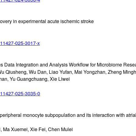
covery in experimental acute ischemic stroke
/s11427-025-3017-x
ics Data Integration and Analysis Workflow for Microbiome Rese
 Wu Qiusheng, Wu Dan, Liao Yufan, Mai Yongzhan, Zheng Mingh
ohan, Yu Guangchuang, Xie Liwei
/s11427-025-3035-0
 peripheral monocyte subpopulation and its interaction with at
, Ma Xuemei, Xie Fei, Chen Mulei