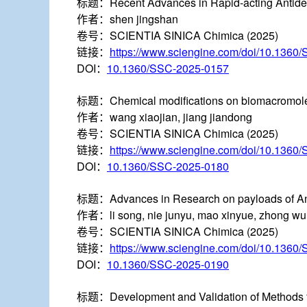
标题：
Recent Advances in Rapid-acting Antid
作者：
shen jingshan
卷号：
SCIENTIA SINICA Chimica (2025)
链接：
https://www.sciengine.com/doi/10.1360
DOI：
10.1360/SSC-2025-0157
标题：
Chemical modifications on biomacromolec
作者：
wang xiaojian, jiang jiandong
卷号：
SCIENTIA SINICA Chimica (2025)
链接：
https://www.sciengine.com/doi/10.1360
DOI：
10.1360/SSC-2025-0180
标题：
Advances in Research on payloads of A
作者：
li song, nie junyu, mao xinyue, zhong wu, 
卷号：
SCIENTIA SINICA Chimica (2025)
链接：
https://www.sciengine.com/doi/10.1360
DOI：
10.1360/SSC-2025-0190
标题：
Development and Validation of Methods