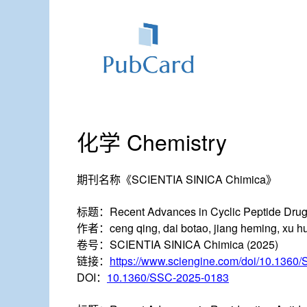
化学 Chemistry
期刊名称
《SCIENTIA SINICA Chimica》
标题：
Recent Advances in Cyclic Peptide Dru
作者：
ceng qing, dai botao, jiang heming, xu 
卷号：
SCIENTIA SINICA Chimica (2025)
链接：
https://www.sciengine.com/doi/10.1360
DOI：
10.1360/SSC-2025-0183