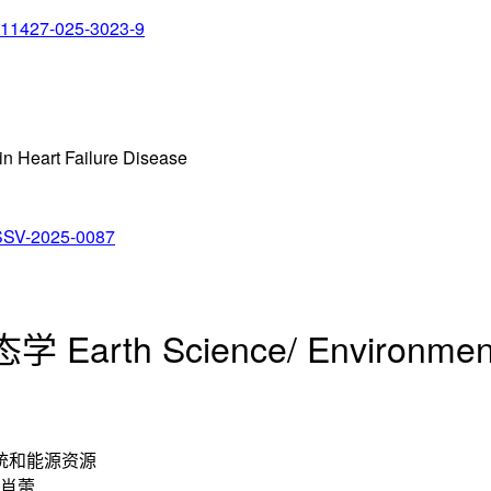
/s11427-025-3023-9
in Heart Failure Disease
/SSV-2025-0087
th Science/ Environmental
统和能源资源
 肖蕾