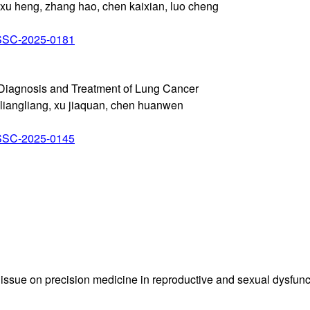
 xu heng, zhang hao, chen kaixian, luo cheng
/SSC-2025-0181
 Diagnosis and Treatment of Lung Cancer
o liangliang, xu jiaquan, chen huanwen
/SSC-2025-0145
l issue on precision medicine in reproductive and sexual dysfunc