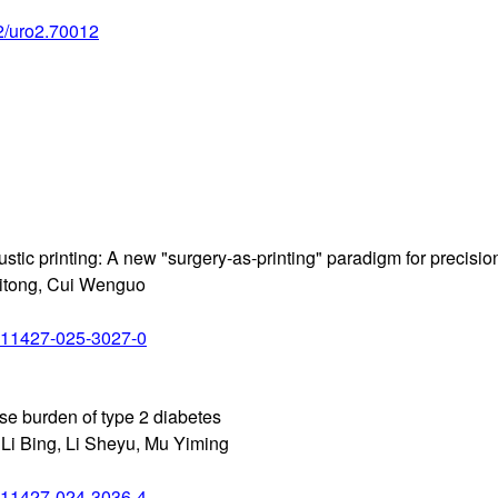
02/uro2.70012
stic printing: A new "surgery-as-printing" paradigm for precisi
uitong, Cui Wenguo
/s11427-025-3027-0
se burden of type 2 diabetes
Li Bing, Li Sheyu, Mu Yiming
/s11427-024-3036-4