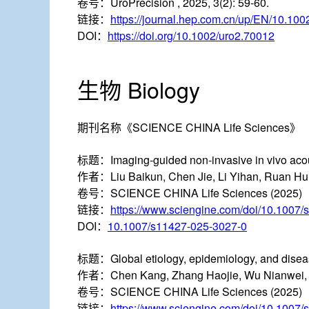
卷号：
UroPrecision , 2025, 3(2): 59-60.
链接：
https://journal.hep.com.cn/up/EN/10.10
DOI：
https://doi.org/10.1002/uro2.70012
生物 Biology
期刊名称
《SCIENCE CHINA Life Sciences》
标题：
Imaging-guided non-invasive in vivo acou
作者：
Liu Baikun, Chen Jie, Li Yihan, Ruan H
卷号：
SCIENCE CHINA Life Sciences (2025)
链接：
https://www.sciengine.com/doi/10.1007
DOI：
10.1007/s11427-025-3027-0
标题：
Global etiology, epidemiology, and disea
作者：
Chen Kang, Zhang Haojie, Wu Nianwei, 
卷号：
SCIENCE CHINA Life Sciences (2025)
链接：
https://www.sciengine.com/doi/10.1007